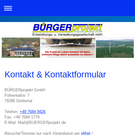
Kontakt & Kontaktformular
BÜRGERprojekt GmbH
Föhrentalstr.
7
79286
Glottertal
Telefon:
+49 7684 9426
Fax:
+49 7684 1779
E-Mail:
Mail@BUERGERprojekt.de
Besuche/Termine nur nach Vereinbarun per
eMail
!